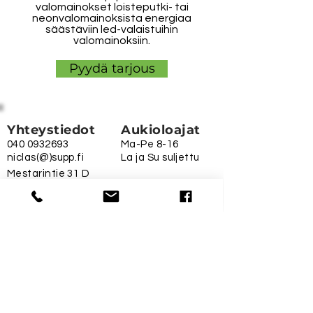
valomainokset loisteputki- tai
neonvalomainoksista energiaa
säästäviin led-valaistuihin
valomainoksiin.
Pyydä tarjous
Yhteystiedot
Aukioloajat
040 0932693
Ma-Pe 8-16
niclas(@)supp.fi
La ja Su suljettu
Mestarintie 31 D
06150 Porvoo
Uusmaalainen mainosalalla
Info