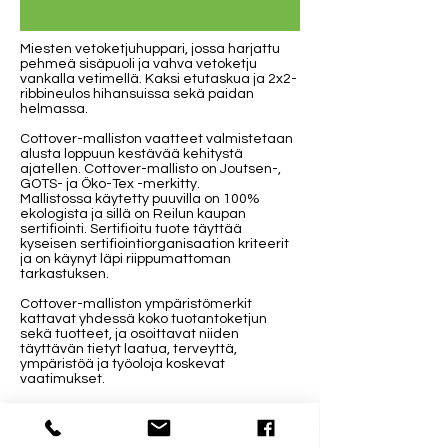
Miesten vetoketjuhuppari, jossa harjattu
pehmeä sisäpuoli ja vahva vetoketju
vankalla vetimellä. Kaksi etutaskua ja 2x2-
ribbineulos hihansuissa sekä paidan
helmassa.
Cottover-malliston vaatteet valmistetaan
alusta loppuun kestävää kehitystä
ajatellen. Cottover-mallisto on Joutsen-,
GOTS- ja Öko-Tex -merkitty.
Mallistossa käytetty puuvilla on 100%
ekologista ja sillä on Reilun kaupan
sertifiointi. Sertifioitu tuote täyttää
kyseisen sertifiointiorganisaation kriteerit
ja on käynyt läpi riippumattoman
tarkastuksen.
Cottover-malliston ympäristömerkit
kattavat yhdessä koko tuotantoketjun
sekä tuotteet, ja osoittavat niiden
täyttävän tietyt laatua, terveyttä,
ympäristöä ja työoloja koskevat
vaatimukset.
Valitse painatuskuva