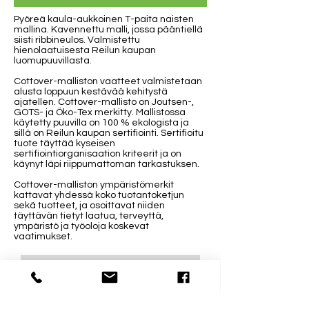
Pyöreä kaula-aukkoinen T-paita naisten
mallina. Kavennettu malli, jossa pääntiellä
siisti ribbineulos. Valmistettu
hienolaatuisesta Reilun kaupan
luomupuuvillasta.
Cottover-malliston vaatteet valmistetaan
alusta loppuun kestävää kehitystä
ajatellen. Cottover-mallisto on Joutsen-,
GOTS- ja Öko-Tex merkitty. Mallistossa
käytetty puuvilla on 100 % ekologista ja
sillä on Reilun kaupan sertifiointi. Sertifioitu
tuote täyttää kyseisen
sertifiointiorganisaation kriteerit ja on
käynyt läpi riippumattoman tarkastuksen.
Cottover-malliston ympäristömerkit
kattavat yhdessä koko tuotantoketjun
sekä tuotteet, ja osoittavat niiden
täyttävän tietyt laatua, terveyttä,
ympäristö ja työoloja koskevat
vaatimukset.
Valitse painatuskuva