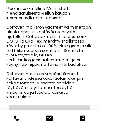
Pipo unisex-mallina. Valmistettu
hienolaatuisesta Reilun kaupan
luomupuuvilla-elastaanista.
Cottover-malliston vaatteet valmistetaan
alusta loppuun kestävää kehitystä
ajatellen. Cottover-mallisto on Joutsen-,
GOTS- ja Öko-Tex-merkitty. Mallistossa
käytetty puuvilla on 100% ekologista ja sillä
on Reilun kaupan sertifiointi. Sertifioitu
tuote täyttää kyseisen
sertifiointiorganisaation kriteerit ja on
käynyt läpi riippumattoman tarkastuksen.
Cottover-malliston ympäristömerkit
kattavat yhdessä koko tuotantoketjun
sekä tuotteet, ja osoittavat niiden
täyttävän tietyt laatua, terveyttä,
ympäristöä ja työoloja koskevat
vaatimukset.
Valitse painatuskuva
Esikatsele