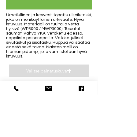
Urheilullinen ja kevyesti topattu ulkoilutakki,
joka on monikäyttöinen arkivaate. Hyvä
istuvuus. Materiaali on tuulta ja vettä
hylkivä (WP3000 / MWP3000). Teipatut
saumat. Vahva YKK-vetoketju edessä,
nappilista painonapeilla. Vetoketjulliset
sivutaskut ja sisätasku. Huppua voi säätää
edestä sekä takaa. Naisten malli on
hieman pidempi, jolla varmistetaan hyvä
istuvuus.
Valitse painatuskuva
Esikatsele
Yhteystiedot
Aukioloajat
040 0932693
Ma-Pe 8-16
niclas(@)supp.fi
La ja Su suljettu
Mestarintie 31 D