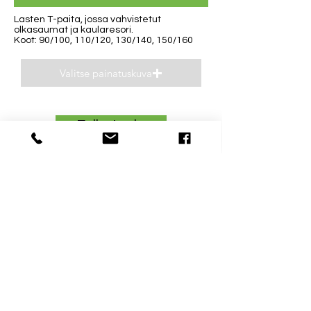
Lasten T-paita, jossa vahvistetut
olkasaumat ja kaularesori.
Koot: 90/100, 110/120, 130/140, 150/160
Valitse painatuskuva
Esikatsele
Yhteystiedot
Aukioloajat
040 0932693
Ma-Pe 8-16
niclas(@)supp.fi
La ja Su suljettu
Mestarintie 31 D
06150 Porvoo
Uusmaalainen mainosalalla