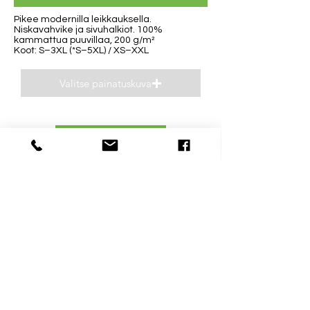
Pikee modernilla leikkauksella.
Niskavahvike ja sivuhalkiot. 100%
kammattua puuvillaa, 200 g/m²
Koot: S–3XL (*S–5XL) / XS–XXL
Valitse painatuskuva
Esikatsele
Yhteystiedot
Aukioloajat
040 0932693
Ma-Pe 8-16
niclas(@)supp.fi
La ja Su suljettu
Mestarintie 31 D
06150 Porvoo
Uusmaalainen mainosalalla