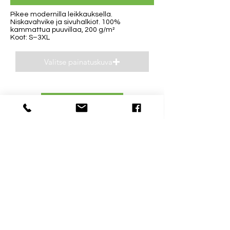
Pikee modernilla leikkauksella.
Niskavahvike ja sivuhalkiot. 100%
kammattua puuvillaa, 200 g/m²
Koot: S–3XL
Valitse painatuskuva
Esikatsele
Yhteystiedot
Aukioloajat
040 0932693
Ma-Pe 8-16
niclas(@)supp.fi
La ja Su suljettu
Mestarintie 31 D
06150 Porvoo
Uusmaalainen mainosalalla