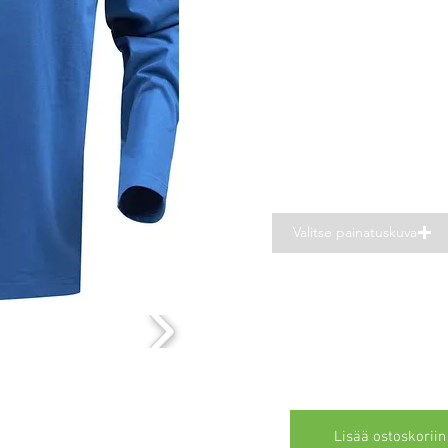
Valitse painatuskuva
Lisää ostoskoriin