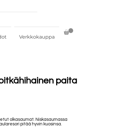
dot
Verkkokauppa
 pitkähihainen paita
stetut olkasaumat. Niskasaumassa
aularesori pitää hyvin kuosinsa.