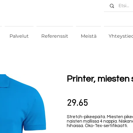
Palvelut
Referenssit
Meistä
Yhteystie
Printer, miesten 
29.65
Stretch-pikeepaita. Miesten pikee
naisten mallissa 4 nappia. Niskan
hihoissa. Öko-Tex-sertifikaatti.