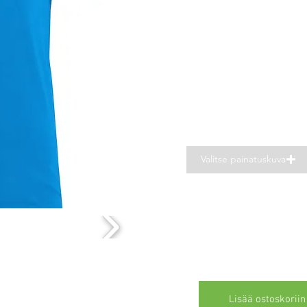
Valitse painatuskuva
Lisää ostoskoriin