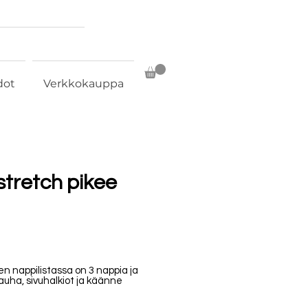
dot
Verkkokauppa
stretch pikee
n nappilistassa on 3 nappia ja
auha, sivuhalkiot ja käänne