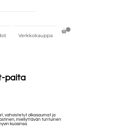
dot
Verkkokauppa
t-paita
at, vahvistetut olkasaumat ja
astinen, miellyttävän tuntuinen
hyvin kuosinsa.