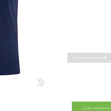
Valitse painatuskuva
Lisää ostoskoriin