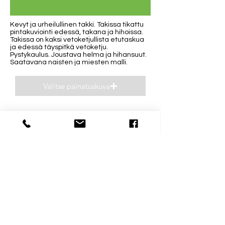
Kevyt ja urheilullinen takki. Takissa tikattu
pintakuviointi edessä, takana ja hihoissa.
Takissa on kaksi vetoketjullista etutaskua
ja edessä täyspitkä vetoketju.
Pystykaulus. Joustava helma ja hihansuut.
Saatavana naisten ja miesten malli.
Valitse painatuskuva
Esikatsele
Yhteystiedot
Aukioloajat
040 0932693
Ma-Pe 8-16
niclas(@)supp.fi
La ja Su suljettu
Mestarintie 31 D
06150 Porvoo