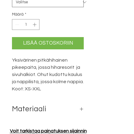
Määrä
*
LISÄÄ OSTOSKORIIN
Yksivärinen pitkähihainen
pikeepaita, jossa hiharesorit ja
sivuhalkiot. Ohut kudottu kaulus
ja nappilista, jossa kolme nappia.
Koot: XS-XXL
Materiaali
100 % puuvilla
120 meleerattu harmaa: 85%
Voit tarkistaa painatuksen sijainnin