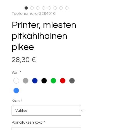
Tuotenumero: 2264016
Printer, miesten
pitkähihainen
pikee
Hinta
28,30 €
Väri
*
Koko
*
Painatuksen koko
*