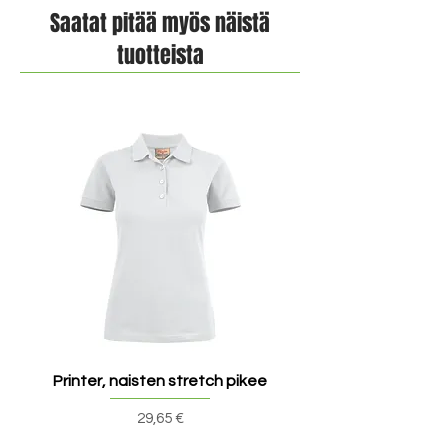
Saatat pitää myös näistä
tuotteista
Printer, naisten stretch pikee
Printer, miesten stret
Hinta
29,65 €