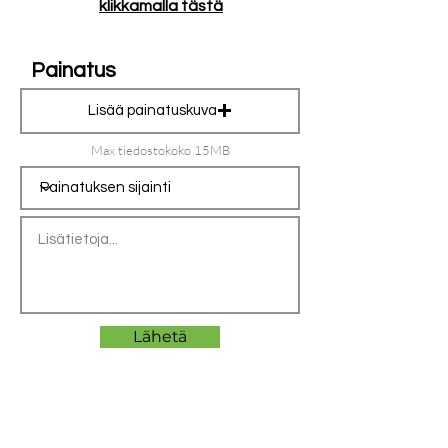
puuvillaa, 15% viskoosi
klikkamalla tästä
Painatus
Lisää painatuskuva
Max tiedostokoko 15MB
Lähetä