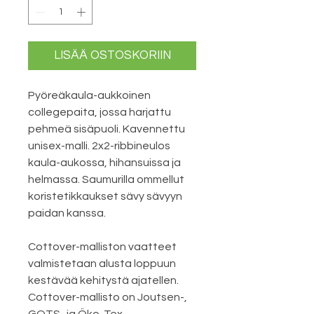
LISÄÄ OSTOSKORIIN
Pyöreäkaula-aukkoinen
collegepaita, jossa harjattu
pehmeä sisäpuoli. Kavennettu
unisex-malli. 2x2-ribbineulos
kaula-aukossa, hihansuissa ja
helmassa. Saumurilla ommellut
koristetikkaukset sävy sävyyn
paidan kanssa.
Cottover-malliston vaatteet
valmistetaan alusta loppuun
kestävää kehitystä ajatellen.
Cottover-mallisto on Joutsen-,
GOTS- ja Öko-Tex-