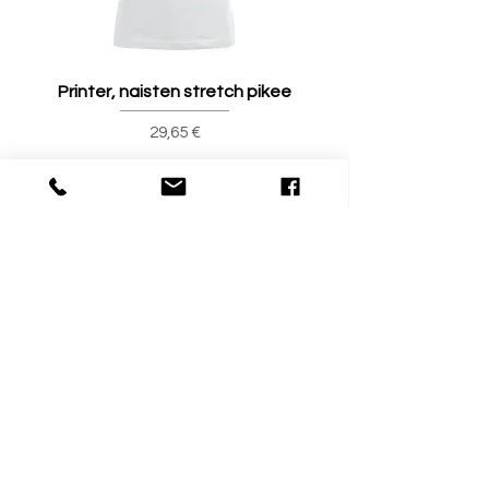
Printer, naisten stretch pikee
Printer, miesten stret
Hinta
29,65 €
Tuotearvostelut
Kirjoita tuotearvostelu