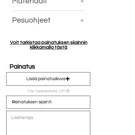
Materiaali
80% ekologinen Reilun kaupan
Pesuohjeet
puuvilla, 20% kierrätetty polyesteri
Konepesu 40°
Voit tarkistaa painatuksen sijainnin
klikkamalla tästä
Painatus
Lisää painatuskuva
Max tiedostokoko 15MB