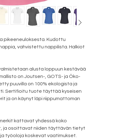
ta pikeeneuloksesta. Kudottu
 nappia, vahvistettu nappilista. Halkiot
valmistetaan alusta loppuun kestävää
-mallisto on Joutsen-, GOTS- ja Öko-
etty puuvilla on 100% ekologista ja
nti. Sertifioitu tuote täyttää kyseisen
erit ja on käynyt läpi riippumattoman
merkit kattavat yhdessä koko
 ja osoittavat niiden täyttävän tietyt
 ja työoloja koskevat vaatimukset.