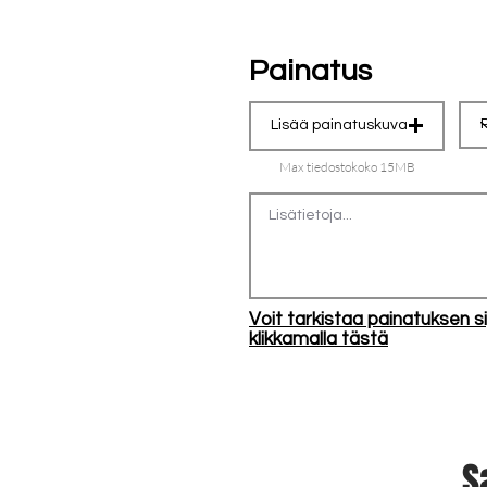
Painatus
Lisää painatuskuva
Max tiedostokoko 15MB
Voit tarkistaa painatuksen si
klikkamalla tästä
S