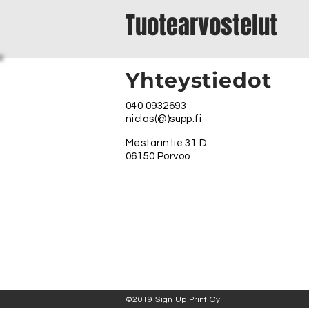
Tuotearvostelut
Yhteystiedot
040 0932693
niclas(@)supp.fi
Mestarintie 31 D
06150 Porvoo
©2019 Sign Up Print Oy