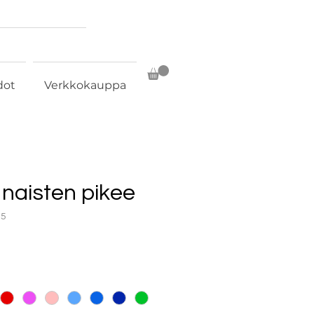
dot
Verkkokauppa
 naisten pikee
05
ta