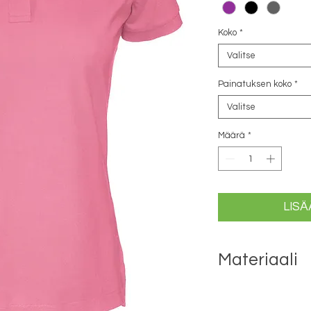
Koko
*
Valitse
Painatuksen koko
*
Valitse
Määrä
*
LISÄ
Materiaali
100% ekologinen Rei