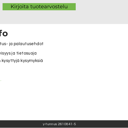
Kirjoita tuotearvostelu
fo
tus- ja palautusehdot
yisyys ja tietosuoja
 kysyttyjä kysymyksiä
y-tunnus 2610841-5