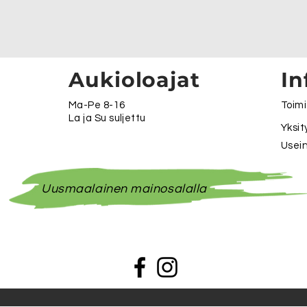
Aukioloajat
In
Ma-Pe 8-16
Toimi
La ja Su suljettu
Yksit
Usein
Uusmaalainen mainosalalla