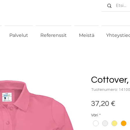
Palvelut
Referenssit
Meistä
Yhteystie
Cottover,
Tuotenumero: 1410
Hin
37,20 €
Väri
*