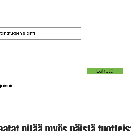
Lähetä
jainnin
aatat pitää myös näistä tuotteis