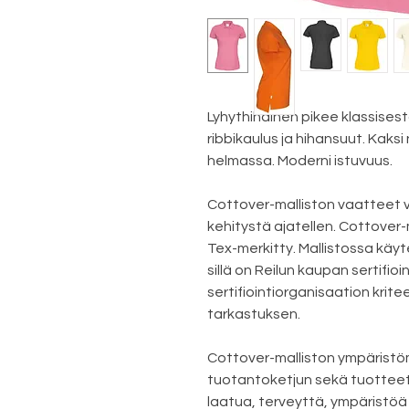
Lyhythihainen pikee klassises
ribbikaulus ja hihansuut. Kaksi
helmassa. Moderni istuvuus.
Cottover-malliston vaatteet 
kehitystä ajatellen. Cottover
Tex-merkitty. Mallistossa käyt
sillä on Reilun kaupan sertifioi
sertifiointiorganisaation krite
tarkastuksen.
Cottover-malliston ympäristö
tuotantoketjun sekä tuotteet,
laatua, terveyttä, ympäristöä