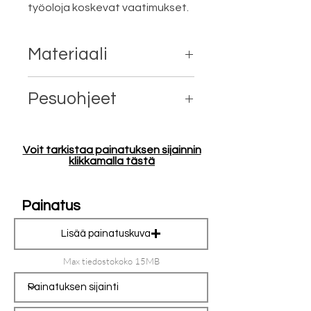
työoloja koskevat vaatimukset.
Materiaali
80% ekologinen Reilun kaupan
Pesuohjeet
puuvilla, 20% kierrätetty polyesteri
Konepesu 40°
Voit tarkistaa painatuksen sijainnin
klikkamalla tästä
Painatus
Lisää painatuskuva
Max tiedostokoko 15MB