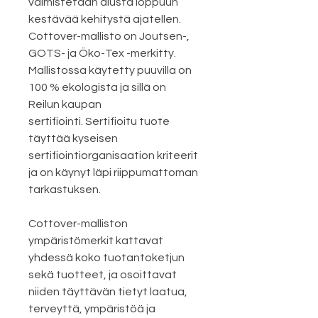
valmistetaan alusta loppuun
kestävää kehitystä ajatellen.
Cottover-mallisto on Joutsen-,
GOTS- ja Öko-Tex -merkitty.
Mallistossa käytetty puuvilla on
100 % ekologista ja sillä on
Reilun kaupan
sertifiointi. Sertifioitu tuote
täyttää kyseisen
sertifiointiorganisaation kriteerit
ja on käynyt läpi riippumattoman
tarkastuksen.
Cottover-malliston
ympäristömerkit kattavat
yhdessä koko tuotantoketjun
sekä tuotteet, ja osoittavat
niiden täyttävän tietyt laatua,
terveyttä, ympäristöä ja