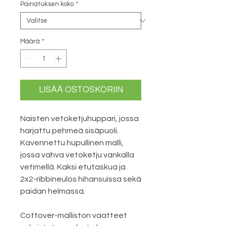
Painatuksen koko
*
Määrä
*
LISÄÄ OSTOSKORIIN
Naisten vetoketjuhuppari, jossa
harjattu pehmeä sisäpuoli.
Kavennettu hupullinen malli,
jossa vahva vetoketju vankalla
vetimellä. Kaksi etutaskua ja
2x2-ribbineulos hihansuissa sekä
paidan helmassa.
Cottover-malliston vaatteet