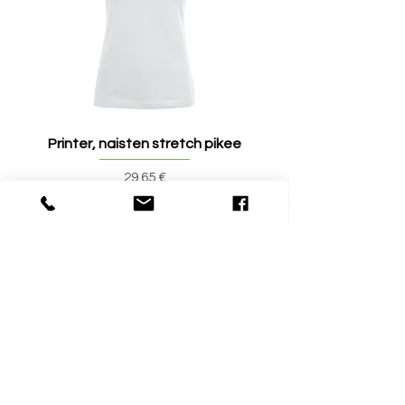
Printer, naisten stretch pikee
Printer, miesten stret
Hinta
29,65 €
Tuotearvostelut
Kirjoita tuotearvostelu