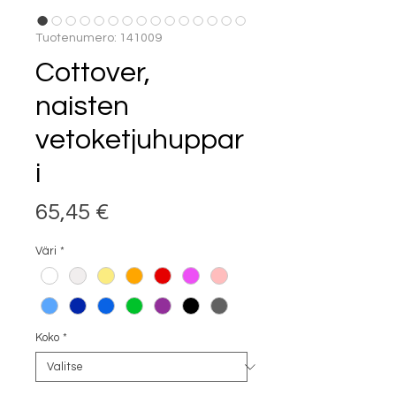
Tuotenumero: 141009
Cottover,
naisten
vetoketjuhuppar
i
Hinta
65,45 €
Väri
*
Koko
*