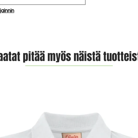
jainnin
aatat pitää myös näistä tuotteis