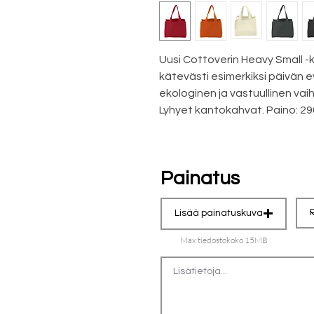
Uusi Cottoverin Heavy Small -
kätevästi esimerkiksi päivän 
ekologinen ja vastuullinen va
Lyhyet kantokahvat. Paino: 29
Painatus
Lisää painatuskuva
Max tiedostokoko 15MB