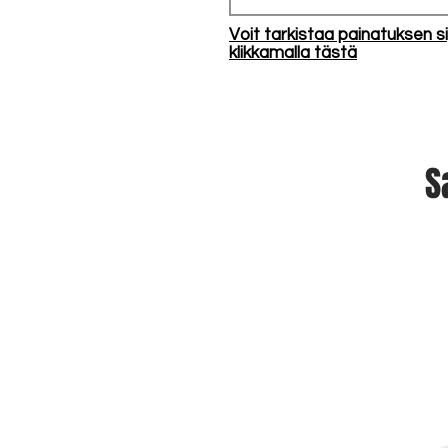
Voit tarkistaa painatuksen si
klikkamalla tästä
S