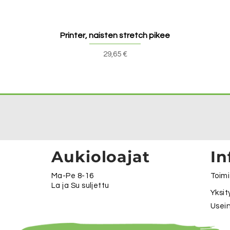
Printer, naisten stretch pikee
Hinta
29,65 €
Aukioloajat
In
Ma-Pe 8-16
Toimi
La ja Su suljettu
Yksit
Usein