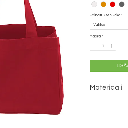
Painatuksen koko
*
Valitse
Määrä
*
LISÄ
Materiaali
100% ekologinen Rei