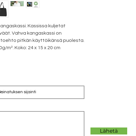
kangaskassi. Kassissa kuljetat
eväät. Vahva kangaskassi on
ihtoehto pitkän käyttöikänsä puolesta.
0g/m². Koko: 24 x 15 x 20 cm
Lähetä