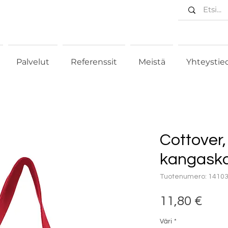
Palvelut
Referenssit
Meistä
Yhteystie
Cottover
kangaskas
Tuotenumero: 1410
Hin
11,80 €
Väri
*