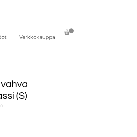
dot
Verkkokauppa
, vahva
si (S)
30
ta