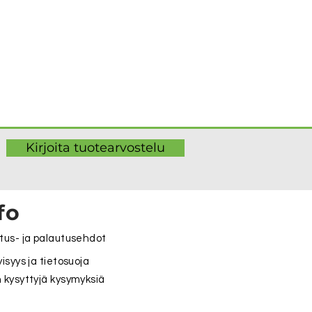
Kirjoita tuotearvostelu
fo
tus- ja palautusehdot
yisyys ja tietosuoja
 kysyttyjä kysymyksiä