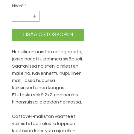
Määrä
*
LISÄÄ OSTOSKORIIN
Hupullinen naisten collegepaita,
jossa harjattu pehmeä sisäpuoli.
Saatavissa naisten ja miesten
malleina. Kavennettu hupullinen
malli, jossa hupussa
kaksinkertainen kangas.
Etutasku sekä 2x2-ribbineulos
hihansuissa ja paidan helmassa.
Cottover-malliston vaatteet
valmistetaan alusta loppuun
kestävää kehitystä ajatellen.