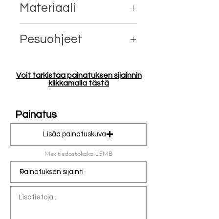
Materiaali
80% ekologinen Reilun kaupan
Pesuohjeet
puuvilla, 20% kierrätetty polyesteri
Konepesu 40°
Voit tarkistaa painatuksen sijainnin
klikkamalla tästä
Painatus
Lisää painatuskuva
Max tiedostokoko 15MB