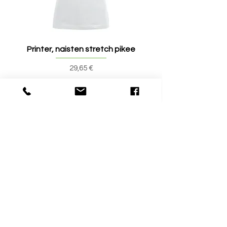
Printer, naisten stretch pikee
Printer, miesten stret
Hinta
29,65 €
Tuotearvostelut
Kirjoita tuotearvostelu