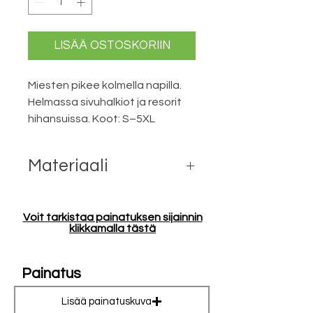
LISÄÄ OSTOSKORIIN
Miesten pikee kolmella napilla.
Helmassa sivuhalkiot ja resorit
hihansuissa. Koot: S–5XL
Materiaali
60 % puuvilla, 40 % polyesteri, 200
g/m²
Voit tarkistaa painatuksen sijainnin
klikkamalla tästä
Painatus
Lisää painatuskuva