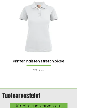
Printer, naisten stretch pikee
Printer, miesten stret
Hinta
29,65 €
Tuotearvostelut
Kirjoita tuotearvostelu