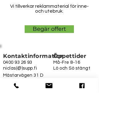
Vi tillverkar reklammaterial för inne-
och utebruk.
Begär offert
Kontaktinformation
Öppettider
0400 93 26 93
Må-Fre 8-16
niclas(@)supp.fi
Lö och Sö stängt
Mästarvägen 31 D
06150 Borgå
Östnylänning i reklambranschen
Info
Leverans- och returvillkor