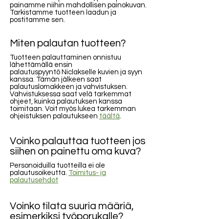
painamme niihin mahdollisen painokuvan.
Tarkistamme tuotteen laadun ja
postitamme sen.
Miten palautan tuotteen?
Tuotteen palauttaminen onnistuu
lähettämällä ensin
palautuspyyntö Niclakselle kuvien ja syyn
kanssa. Tämän jälkeen saat
palautuslomakkeen ja vahvistuksen.
Vahvistuksessa saat velä tarkemmat
ohjeet, kuinka palautuksen kanssa
toimitaan. Voit myös lukea tarkemman
ohjeistuksen palautukseen
täältä
.
Voinko palauttaa tuotteen jos
siihen on painettu oma kuva?
Personoiduilla tuotteilla ei ole
palautusoikeutta.
Toimitus- ja
palautusehdot
Voinko tilata suuria määriä,
esimerkiksi työporukalle?