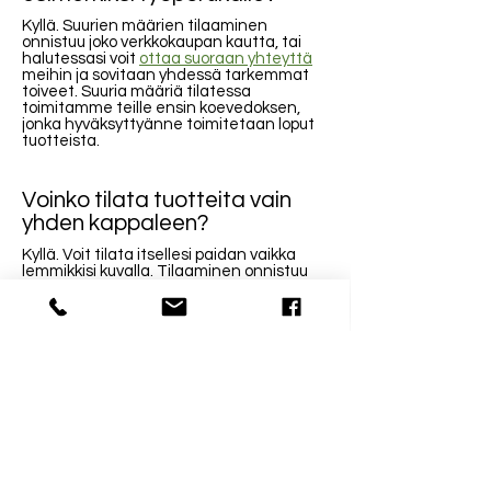
Kyllä. Suurien määrien tilaaminen
onnistuu joko verkkokaupan kautta, tai
halutessasi voit
ottaa suoraan yhteyttä
meihin ja sovitaan yhdessä tarkemmat
toiveet. Suuria määriä tilatessa
toimitamme teille ensin koevedoksen,
jonka hyväksyttyänne toimitetaan loput
tuotteista.
Voinko tilata tuotteita vain
yhden kappaleen?
Kyllä. Voit tilata itsellesi paidan vaikka
lemmikkisi kuvalla. Tilaaminen onnistuu
kätevästi verkkokaupan kautta ja
toimituksen voit valita joko lähimpään
postipisteeseen tai kotiovelle.
Kontaktinformation
Öppettider
0400 93 26 93
Må-Fre 8-16
niclas(@)supp.fi
Lö och Sö stängt
Mästarvägen 31 D
06150 Borgå