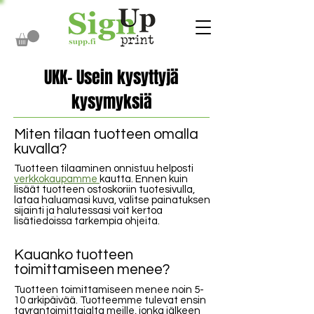
UKK- Usein kysyttyjä
kysymyksiä
Miten tilaan tuotteen omalla
kuvalla?
Tuotteen tilaaminen onnistuu helposti
verkkokaupamme
kautta. Ennen kuin
lisäät tuotteen ostoskoriin tuotesivulla,
lataa haluamasi kuva, valitse painatuksen
sijainti ja halutessasi voit kertoa
lisätiedoissa tarkempia ohjeita.
Kauanko tuotteen
toimittamiseen menee?
Tuotteen toimittamiseen menee noin 5-
10 arkipäivää. Tuotteemme tulevat ensin
tavrantoimittajalta meille, jonka jälkeen