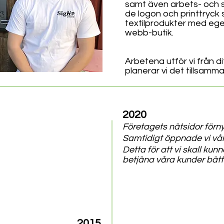
samt även arbets- och spor
de logon och printtryck 
textilprodukter med eget 
webb-butik.
Arbetena utför vi från di
planerar vi det tillsamma
2020
Företagets nätsidor förn
Samtidigt öppnade vi vå
Detta för att vi skall kun
betjäna våra kunder bätt
2015