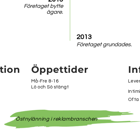
Företaget bytte
ägare.
2013
Företaget grundades.
tion
Öppettider
In
Må-Fre 8-16
Lever
Lö och Sö stängt
Intim
Ofta
Östnylänning i reklambranschen