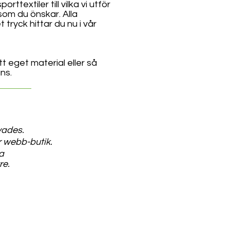
ttextiler till vilka vi utför
som du önskar. Alla
tryck hittar du nu i vår
tt eget material eller så
ns.
yades.
r webb-butik.
na
re.