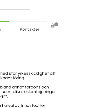
s
Kontakter
med stor yrkesskicklighet allt
rknadsföring.
ar bland annat fordons och
r samt olika reklamtejpningar
rint.
t urval av fritidstextiler