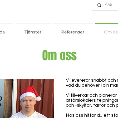
da
Tjänster
Referenser
Om os
Om oss
Vi levererar snabbt och 
vad du behöver i din ma
Vi tillverkar och planer
affärslokalers tejpninga
och -skyltar, tarror och p
Hos oss hittar du ett stor