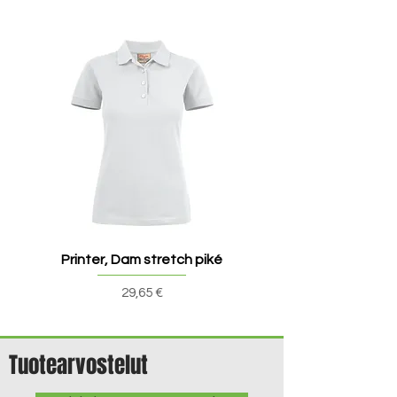
Printer, Dam stretch piké
Printer, Dam v-ringad t
Pris
29,65 €
Tuotearvostelut