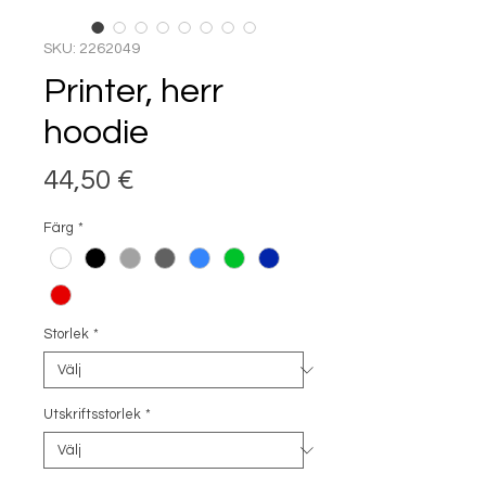
SKU: 2262049
Printer, herr
hoodie
Pris
44,50 €
Färg
*
Storlek
*
Utskriftsstorlek
*