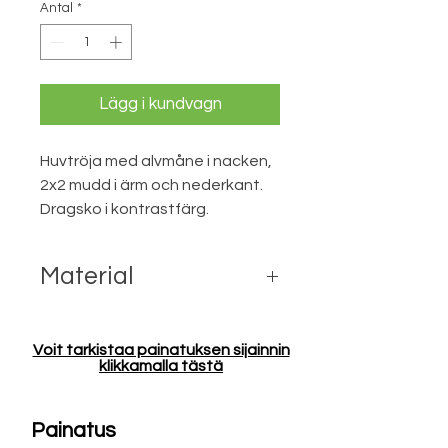
Antal
*
Lägg i kundvagn
Huvtröja med alvmåne i nacken,
2x2 mudd i ärm och nederkant.
Dragsko i kontrastfärg.
Material
60% bomull, 40% polyester, 280
g/m²
Voit tarkistaa painatuksen sijainnin
klikkamalla tästä
Painatus