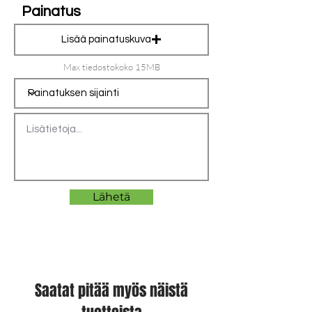
Painatus
signe märkd vadd (100 gram i kropp,
80 gram i ärm)
Lisää painatuskuva
Max tiedostokoko 15MB
Lähetä
Saatat pitää myös näistä