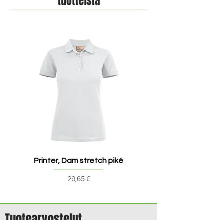
tuotteista
Printer, Dam stretch piké
Printer, Dam v-ringad t
Pris
29,65 €
Tuotearvostelut