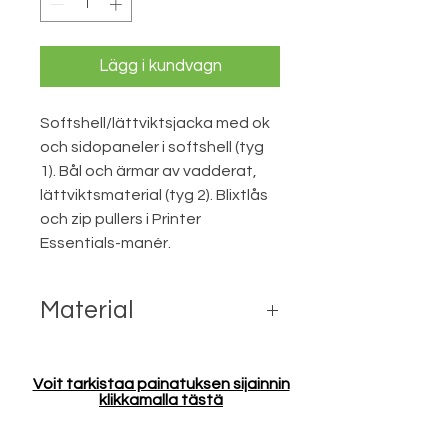
Lägg i kundvagn
Softshell/lättviktsjacka med ok
och sidopaneler i softshell (tyg
1). Bål och ärmar av vadderat,
lättviktsmaterial (tyg 2). Blixtlås
och zip pullers i Printer
Essentials-manér.
Material
Tyg 1) softshell; 94% Polyester, 6%
Spandex. Bondad med 100%
Voit tarkistaa painatuksen sijainnin
Polyester fleece.
klikkamalla tästä
Tyg 2) 100% Polyester med Blue