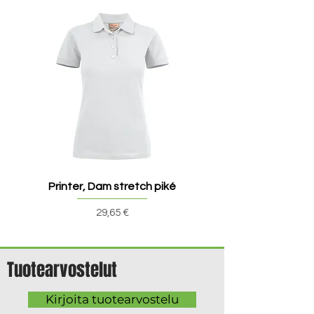
Printer, Dam stretch piké
Printer, Dam v-ringad t
Pris
29,65 €
Tuotearvostelut
Kirjoita tuotearvostelu