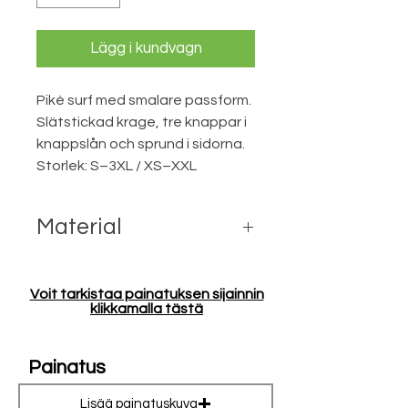
Lägg i kundvagn
Piké surf med smalare passform.
Slätstickad krage, tre knappar i
knappslån och sprund i sidorna.
Storlek: S–3XL / XS–XXL
Material
100% kammad bomull
120 melange grå: 85% bomull/15%
Voit tarkistaa painatuksen sijainnin
viskö), 200 g/m2
klikkamalla tästä
Painatus
Lisää painatuskuva