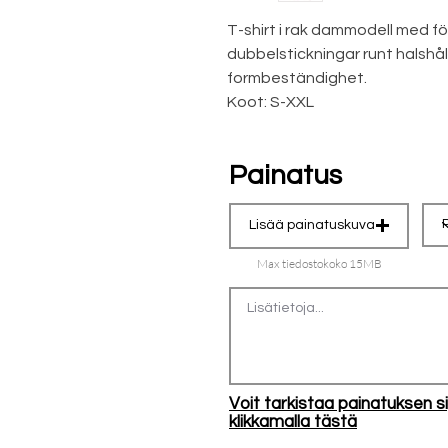
T-shirt i rak dammodell med 
dubbelstickningar runt halshål
formbeständighet.
Koot: S-XXL
Painatus
Lisää painatuskuva
Max tiedostokoko 15MB
Voit tarkistaa painatuksen si
klikkamalla tästä