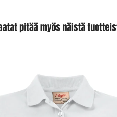
aatat pitää myös näistä tuotteis