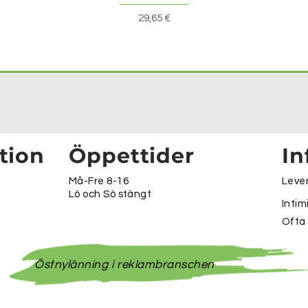
Pris
29,65 €
tion
Öppettider
In
Må-Fre 8-16
Lever
Lö och Sö stängt
Intim
Ofta
Östnylänning i reklambranschen