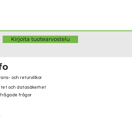
Kirjoita tuotearvostelu
fo
ans- och returvillkor
itet och datasäkerhet
 frågade frågor