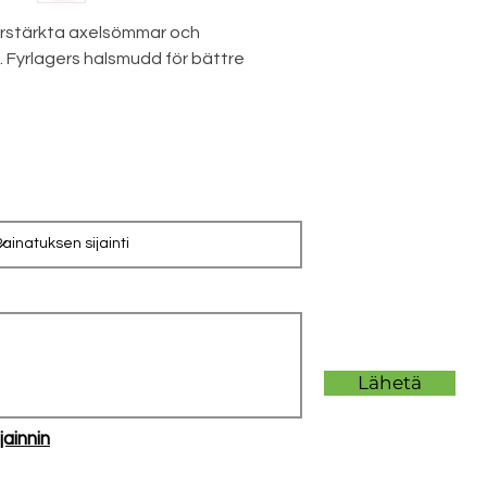
förstärkta axelsömmar och
. Fyrlagers halsmudd för bättre
Lähetä
jainnin