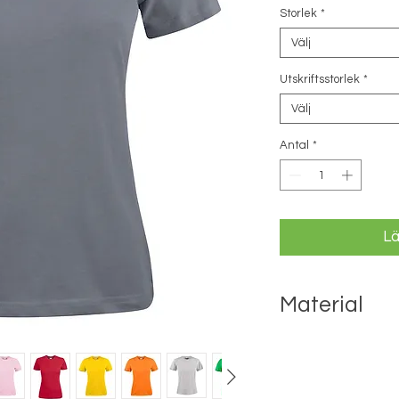
Storlek
*
Välj
Utskriftsstorlek
*
Välj
Antal
*
Lä
Material
100% bomull
Melange grå: 85% bo