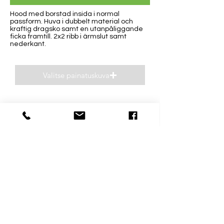
Hood med borstad insida i normal
passform. Huva i dubbelt material och
kraftig dragsko samt en utanpåliggande
ficka framtill. 2x2 ribb i ärmslut samt
nederkant.
Valitse painatuskuva
Esikatsele
Kontaktinformation
Öppettider
0400 93 26 93
Må-Fre 8-16
niclas(@)supp.fi
Lö och Sö stängt
Mästarvägen 31 D
06150 Borgå
Östnylänning i reklambranschen