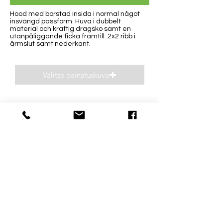
Hood med borstad insida i normal något
insvängd passform. Huva i dubbelt
material och kraftig dragsko samt en
utanpåliggande ficka framtill. 2x2 ribb i
ärmslut samt nederkant.
Valitse painatuskuva
Esikatsele
Kontaktinformation
Öppettider
0400 93 26 93
Må-Fre 8-16
niclas(@)supp.fi
Lö och Sö stängt
Mästarvägen 31 D
06150 Borgå
Östnylänning i reklambranschen