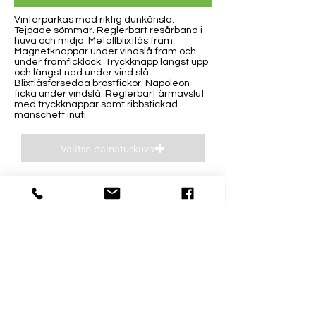
Vinterparkas med riktig dunkänsla.
Tejpade sömmar. Reglerbart resårband i
huva och midja. Metallblixtlås fram.
Magnetknappar under vindslå fram och
under framficklock. Tryckknapp längst upp
och längst ned under vind slå.
Blixtlåsförsedda bröstfickor. Napoleon-
ficka under vindslå. Reglerbart ärmavslut
med tryckknappar samt ribbstickad
manschett inuti.
Valitse painatuskuva
Esikatsele
Kontaktinformation
Öppettider
0400 93 26 93
Må-Fre 8-16
niclas(@)supp.fi
Lö och Sö stängt
Mästarvägen 31 D
06150 Borgå