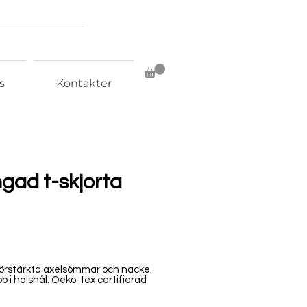
s
Kontakter
ingad t-skjorta
örstärkta axelsömmar och nacke.
b i halshål. Oeko-tex certifierad