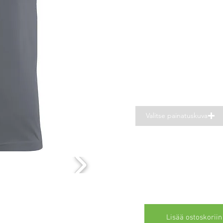
Valitse painatuskuva
Lisää ostoskoriin