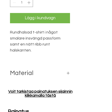
Lägg i kundvagn
Rundhalsad t-shirt i något
smalare insvängd passform
samt en nätt ribb runt
halskanten.
Material
100% ekologisk Fairtrade bomull
Voit tarkistaa painatuksen sijainnin
klikkamalla tästä
Painatus