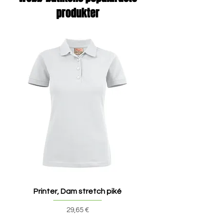
produkter
Printer, Dam stretch piké
Printer, Dam v-ringad t
Pris
29,65 €